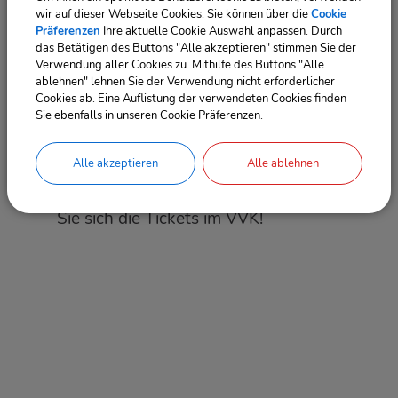
Kartoffelspezialitäten – für das
wir auf dieser Webseite Cookies. Sie können über die
Cookie
Präferenzen
Ihre aktuelle Cookie Auswahl anpassen. Durch
leibliche Wohl wird an beiden Tagen
das Betätigen des Buttons "Alle akzeptieren" stimmen Sie der
Verwendung aller Cookies zu. Mithilfe des Buttons "Alle
bestens gesorgt.
ablehnen" lehnen Sie der Verwendung nicht erforderlicher
Cookies ab. Eine Auflistung der verwendeten Cookies finden
Sie ebenfalls in unseren Cookie Präferenzen.
Erleben Sie also unvergessliches
Wochenende im beleuchteten
Alle akzeptieren
Alle ablehnen
Eisenberger Schlosspark und holen
Sie sich die Tickets im VVK!