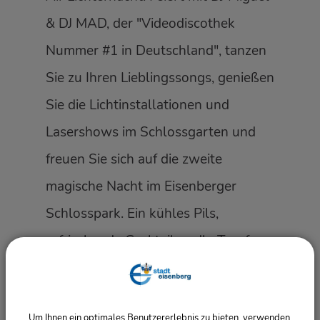
& DJ MAD, der "Videodiscothek
Nummer #1 in Deutschland", tanzen
Sie zu Ihren Lieblingssongs, genießen
Sie die Lichtinstallationen und
Lasershows im Schlossgarten und
freuen Sie sich auf die zweite
magische Nacht im Eisenberger
Schlosspark. Ein kühles Pils,
erfrischende Cocktails, edle Tropfen
an der Weinbar, knusprige
Flammkuchen und herzhafte
Um Ihnen ein optimales Benutzererlebnis zu bieten, verwenden