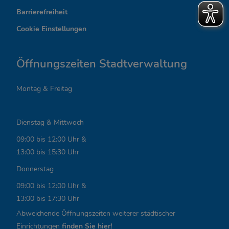
Barrierefreiheit
s
Cookie Einstellungen
s
a
Öffnungszeiten Stadtverwaltung
n
Montag & Freitag
t
e
Dienstag & Mittwoch
L
09:00 bis 12:00 Uhr &
i
13:00 bis 15:30 Uhr
n
Donnerstag
k
09:00 bis 12:00 Uhr &
13:00 bis 17:30 Uhr
s
Abweichende Öffnungszeiten weiterer städtischer
,
Einrichtungen
finden Sie hier!