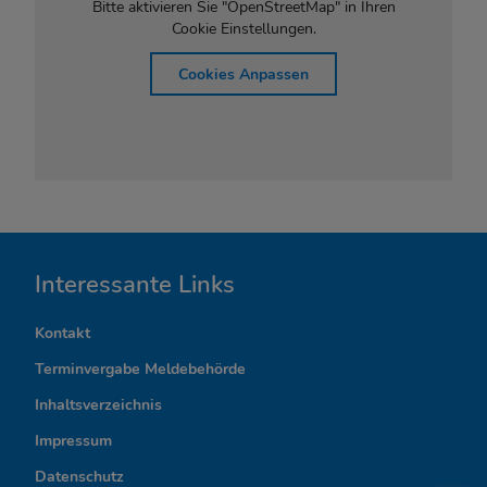
Bitte aktivieren Sie "OpenStreetMap" in Ihren
Cookie Einstellungen.
Cookies Anpassen
I
Interessante Links
n
Kontakt
t
Terminvergabe Meldebehörde
e
Inhaltsverzeichnis
r
Impressum
Datenschutz
e