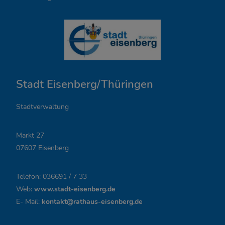
Ö
f
f
n
Stadt Eisenberg/Thüringen
u
n
Stadtverwaltung
g
Markt 27
s
07607 Eisenberg
z
Telefon: 036691 / 7 33
e
Web:
www.stadt-eisenberg.de
i
E- Mail:
kontakt@rathaus-eisenberg.de
t