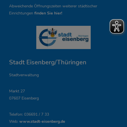
s
Abweichende Öffnungszeiten weiterer städtischer
,
Einrichtungen
finden Sie hier!
Ö
f
f
n
Stadt Eisenberg/Thüringen
u
n
Stadtverwaltung
g
Markt 27
s
07607 Eisenberg
z
Telefon: 036691 / 7 33
e
Web:
www.stadt-eisenberg.de