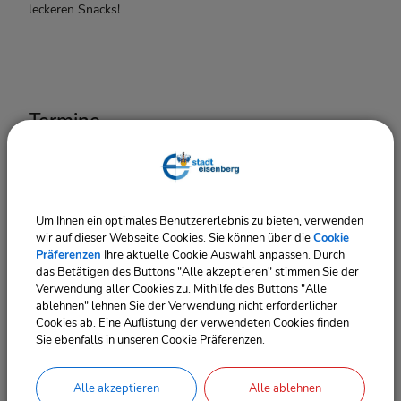
leckeren Snacks!
Termine
04.09.2026
13:00
‐ 17:00
Uhr
Um Ihnen ein optimales Benutzererlebnis zu bieten, verwenden
wir auf dieser Webseite Cookies. Sie können über die
Cookie
Präferenzen
Ihre aktuelle Cookie Auswahl anpassen. Durch
das Betätigen des Buttons "Alle akzeptieren" stimmen Sie der
Verwendung aller Cookies zu. Mithilfe des Buttons "Alle
ablehnen" lehnen Sie der Verwendung nicht erforderlicher
Cookies ab. Eine Auflistung der verwendeten Cookies finden
Sie ebenfalls in unseren Cookie Präferenzen.
OpenStreetMap wird derzeit
Alle akzeptieren
Alle ablehnen