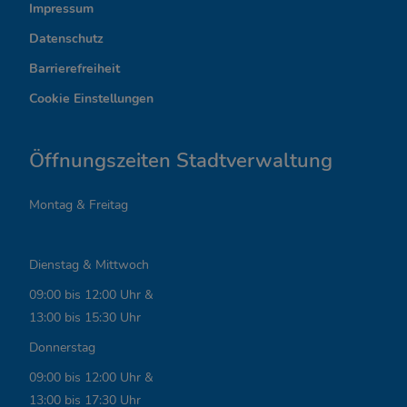
r
Impressum
Datenschutz
e
Barrierefreiheit
s
Cookie Einstellungen
s
a
Öffnungszeiten Stadtverwaltung
n
Montag & Freitag
t
e
Dienstag & Mittwoch
L
09:00 bis 12:00 Uhr &
i
13:00 bis 15:30 Uhr
n
Donnerstag
k
09:00 bis 12:00 Uhr &
13:00 bis 17:30 Uhr