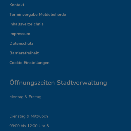
n
Kontakt
t
Terminvergabe Meldebehörde
e
Inhaltsverzeichnis
r
Impressum
Datenschutz
e
Barrierefreiheit
s
Cookie Einstellungen
s
a
Öffnungszeiten Stadtverwaltung
n
Montag & Freitag
t
e
Dienstag & Mittwoch
L
09:00 bis 12:00 Uhr &