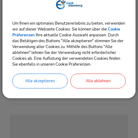
Termine
Um Ihnen ein optimales Benutzererlebnis zu bieten, verwenden
wir auf dieser Webseite Cookies. Sie können über die
Cookie
03.09.2026
14
‐ 19
Uhr
Präferenzen
Ihre aktuelle Cookie Auswahl anpassen. Durch
das Betätigen des Buttons "Alle akzeptieren" stimmen Sie der
Verwendung aller Cookies zu. Mithilfe des Buttons "Alle
01.10.2026
14
‐ 19
Uhr
ablehnen" lehnen Sie der Verwendung nicht erforderlicher
Cookies ab. Eine Auflistung der verwendeten Cookies finden
Sie ebenfalls in unseren Cookie Präferenzen.
05.11.2026
14
‐ 19
Uhr
Alle akzeptieren
Alle ablehnen
03.12.2026
14
‐ 19
Uhr