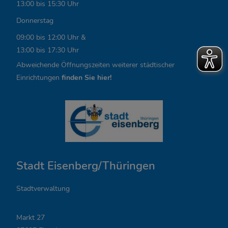
i
13:00 bis 15:30 Uhr
n
Donnerstag
k
09:00 bis 12:00 Uhr &
13:00 bis 17:30 Uhr
s
Abweichende Öffnungszeiten weiterer städtischer
,
Einrichtungen
finden Sie hier!
Ö
f
f
n
Stadt Eisenberg/Thüringen
u
n
Stadtverwaltung
g
Markt 27