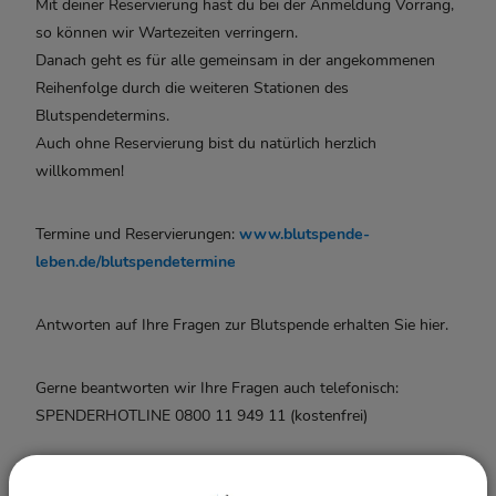
Mit deiner Reservierung hast du bei der Anmeldung Vorrang,
so können wir Wartezeiten verringern.
Danach geht es für alle gemeinsam in der angekommenen
Reihenfolge durch die weiteren Stationen des
Blutspendetermins.
Auch ohne Reservierung bist du natürlich herzlich
willkommen!
Termine und Reservierungen:
www.blutspende-
leben.de/blutspendetermine
Antworten auf Ihre Fragen zur Blutspende erhalten Sie hier.
Gerne beantworten wir Ihre Fragen auch telefonisch:
SPENDERHOTLINE 0800 11 949 11 (kostenfrei)