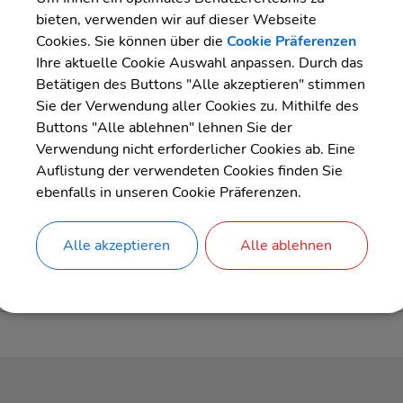
er Innenstadt helle Töne, Gesang und Kunst wieder zum Lebe
bieten, verwenden wir auf dieser Webseite
Cookies. Sie können über die
Cookie Präferenzen
Ihre aktuelle Cookie Auswahl anpassen. Durch das
Betätigen des Buttons "Alle akzeptieren" stimmen
Sie der Verwendung aller Cookies zu. Mithilfe des
Buttons "Alle ablehnen" lehnen Sie der
Verwendung nicht erforderlicher Cookies ab. Eine
Auflistung der verwendeten Cookies finden Sie
ebenfalls in unseren Cookie Präferenzen.
Uhrzeit
Buch
Alle akzeptieren
Alle ablehnen
Link
16
‐ 22
Uhr