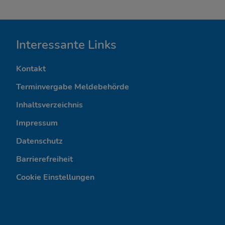
I
Interessante Links
n
Kontakt
t
Terminvergabe Meldebehörde
e
Inhaltsverzeichnis
Impressum
r
Datenschutz
e
Barrierefreiheit
s
Cookie Einstellungen
s
a