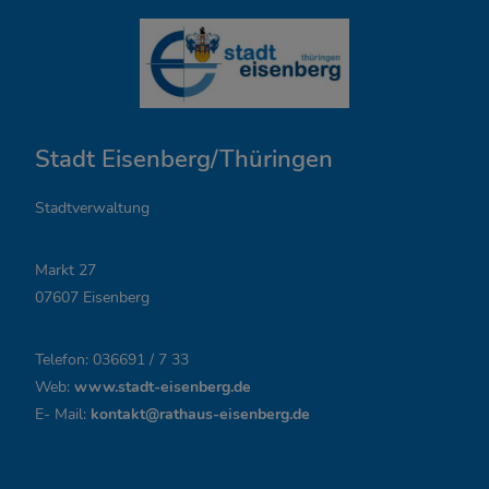
Ö
f
f
n
Stadt Eisenberg/Thüringen
u
n
Stadtverwaltung
g
Markt 27
s
07607 Eisenberg
z
Telefon: 036691 / 7 33
e
Web:
www.stadt-eisenberg.de
i
E- Mail:
kontakt@rathaus-eisenberg.de
t