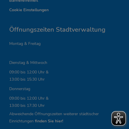
Barrierefreiheit
s
Cookie Einstellungen
s
a
Öffnungszeiten Stadtverwaltung
n
Montag & Freitag
t
e
Dienstag & Mittwoch
L
09:00 bis 12:00 Uhr &
i
13:00 bis 15:30 Uhr
n
Donnerstag
k
09:00 bis 12:00 Uhr &
13:00 bis 17:30 Uhr
s
Abweichende Öffnungszeiten weiterer städtischer
,
Einrichtungen
finden Sie hier!