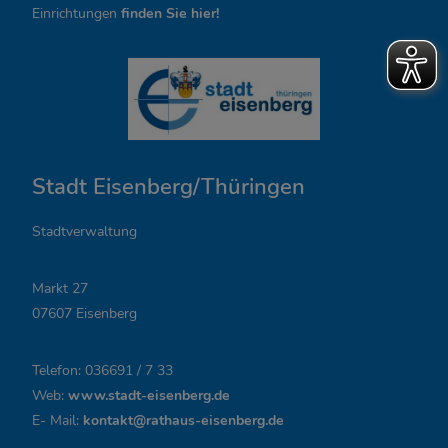
,
Einrichtungen
finden Sie hier!
Ö
f
f
n
Stadt Eisenberg/Thüringen
u
n
Stadtverwaltung
g
Markt 27
s
07607 Eisenberg
z
Telefon: 036691 / 7 33
e
Web:
www.stadt-eisenberg.de
i
E- Mail:
kontakt@rathaus-eisenberg.de