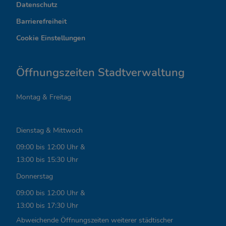
Datenschutz
e
Barrierefreiheit
s
Cookie Einstellungen
s
a
Öffnungszeiten Stadtverwaltung
n
Montag & Freitag
t
e
Dienstag & Mittwoch
L
09:00 bis 12:00 Uhr &
i
13:00 bis 15:30 Uhr
n
Donnerstag
k
09:00 bis 12:00 Uhr &
13:00 bis 17:30 Uhr
s
Abweichende Öffnungszeiten weiterer städtischer