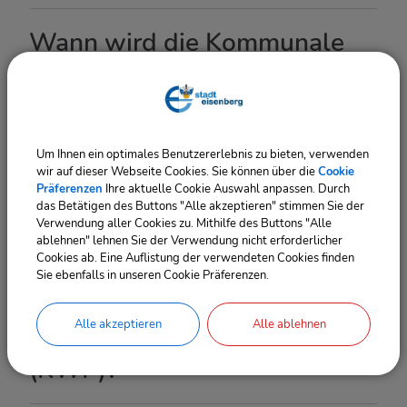
Wann wird die Kommunale
Wärmeplanung
abgeschlossen sein?
Um Ihnen ein optimales Benutzererlebnis zu bieten, verwenden
wir auf dieser Webseite Cookies. Sie können über die
Cookie
Welche Verbindlichkeiten
Präferenzen
Ihre aktuelle Cookie Auswahl anpassen. Durch
das Betätigen des Buttons "Alle akzeptieren" stimmen Sie der
entstehen daraus?
Verwendung aller Cookies zu. Mithilfe des Buttons "Alle
ablehnen" lehnen Sie der Verwendung nicht erforderlicher
Cookies ab. Eine Auflistung der verwendeten Cookies finden
Sie ebenfalls in unseren Cookie Präferenzen.
Wer finanziert die
Kommunale Wärmeplanung
Alle akzeptieren
Alle ablehnen
(KWP)?