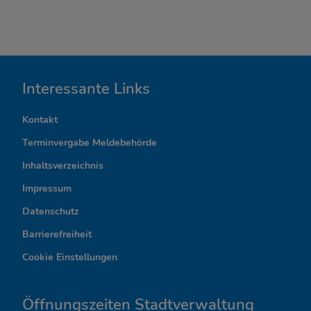
I
Interessante Links
n
Kontakt
t
Terminvergabe Meldebehörde
e
Inhaltsverzeichnis
r
Impressum
Datenschutz
e
Barrierefreiheit
s
Cookie Einstellungen
s
a
Öffnungszeiten Stadtverwaltung