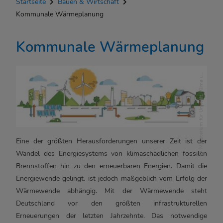
Mi
ni
s
t
e
ri
u
m
f
ü
r
U
m
w
e
l
t,
K
li
m
a
n
d
E
n
e
r
gi
e
wi
r
t
s
c
h
a
f
t
B
a
d
e
n
-
W
ü
r
t
t
e
m
b
e
r
Startseite
Bauen & Wirtschaft
Kommunale Wärmeplanung
Kommunale Wärmeplanung
u
g
Eine der größten Herausforderungen unserer Zeit ist der
Wandel des Energiesystems von klimaschädlichen fossilen
Brennstoffen hin zu den erneuerbaren Energien. Damit die
Energiewende gelingt, ist jedoch maßgeblich vom Erfolg der
Wärmewende abhängig. Mit der Wärmewende steht
Deutschland vor den größten infrastrukturellen
Erneuerungen der letzten Jahrzehnte. Das notwendige