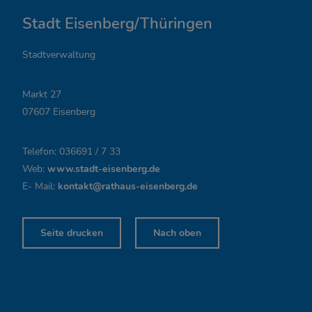
n
Stadt Eisenberg/Thüringen
u
n
Stadtverwaltung
g
Markt 27
s
07607 Eisenberg
z
Telefon: 036691 / 7 33
e
Web:
www.stadt-eisenberg.de
i
E- Mail:
kontakt@rathaus-eisenberg.de
t
Seite drucken
Nach oben
e
n
,