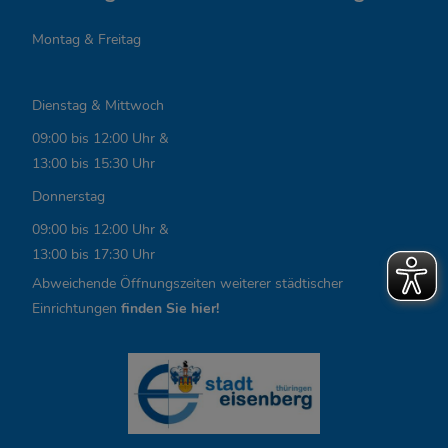
n
Montag & Freitag
t
e
Dienstag & Mittwoch
L
09:00 bis 12:00 Uhr &
i
13:00 bis 15:30 Uhr
n
Donnerstag
k
09:00 bis 12:00 Uhr &
13:00 bis 17:30 Uhr
s
Abweichende Öffnungszeiten weiterer städtischer
,
Einrichtungen
finden Sie hier!
Ö
f
f