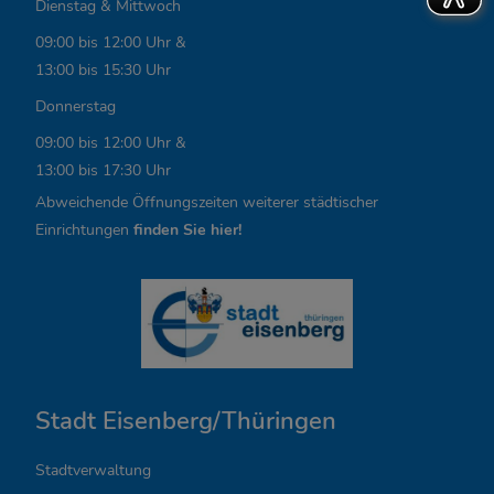
Dienstag & Mittwoch
L
09:00 bis 12:00 Uhr &
i
13:00 bis 15:30 Uhr
n
Donnerstag
k
09:00 bis 12:00 Uhr &
13:00 bis 17:30 Uhr
s
Abweichende Öffnungszeiten weiterer städtischer
,
Einrichtungen
finden Sie hier!
Ö
f
f
n
Stadt Eisenberg/Thüringen
u
n
Stadtverwaltung