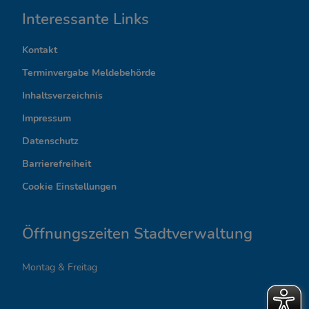
I
Interessante Links
n
Kontakt
t
Terminvergabe Meldebehörde
e
Inhaltsverzeichnis
r
Impressum
Datenschutz
e
Barrierefreiheit
s
Cookie Einstellungen
s
a
Öffnungszeiten Stadtverwaltung
n
Montag & Freitag
t
e