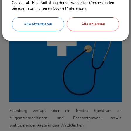
Arztpraxen in Eisenberg &
Cookies ab. Eine Auflistung der verwendeten Cookies finden
Sie ebenfalls in unseren Cookie Präferenzen.
Umgebung
Alle akzeptieren
Alle ablehnen
Eisenberg verfügt über ein breites Spektrum an
Allgemeinmedizinern und Facharztpraxen, sowie
praktizierender Ärzte in den Waldkliniken.