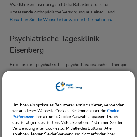
Waldkliniken Eisenberg steht die Rehaklinik für eine
umfassende orthopädische Versorgung aus einer Hand.
Besuchen Sie die Webseite für weitere Informationen.
Psychiatrische Tagesklinik
Eisenberg
Eine breite psychiatrisch- psychotherapeutische Therapie
bietet die Tagesklinik des SRH- Waldklinikum Gera in
Eisenberg an. In der Carl- von- Ossietzky- Straße finden Sie
Angebote in den Bereichen Psychotherapie, Ergotherapie und
Physiotherapeutische Konditionierung, Alltags- und
Haushaltstraining, Soziotherapie und bedarfsgerechte
Um Ihnen ein optimales Benutzererlebnis zu bieten, verwenden
medikamentöse Therapie. Weitere Informationen finden Sie
wir auf dieser Webseite Cookies. Sie können über die
Cookie
Präferenzen
Ihre aktuelle Cookie Auswahl anpassen. Durch
auch auf der
Website SRH Tagesklinik
.
das Betätigen des Buttons "Alle akzeptieren" stimmen Sie der
Verwendung aller Cookies zu. Mithilfe des Buttons "Alle
ablehnen" lehnen Sie der Verwendung nicht erforderlicher