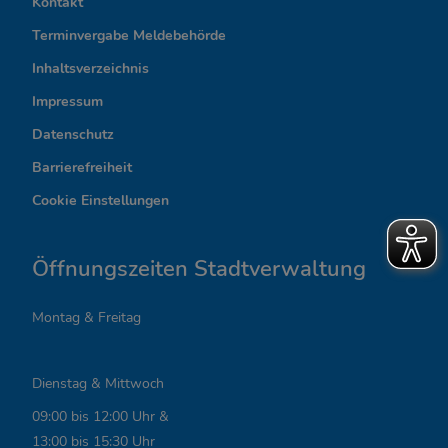
Kontakt
t
Terminvergabe Meldebehörde
e
Inhaltsverzeichnis
r
Impressum
Datenschutz
e
Barrierefreiheit
s
Cookie Einstellungen
s
a
Öffnungszeiten Stadtverwaltung
n
Montag & Freitag
t
e
Dienstag & Mittwoch
L
09:00 bis 12:00 Uhr &
i
13:00 bis 15:30 Uhr