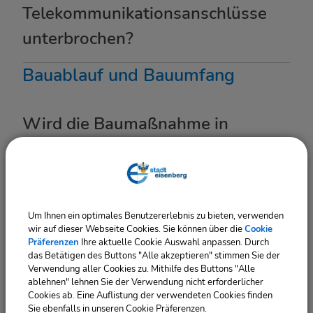
Telekommunikationsanschlüsse
unterbrochen?
Bauablauf und Bauumfang
Wird die Baumaßnahme in
mehreren Abschnitten
durchgeführt?
Um Ihnen ein optimales Benutzererlebnis zu bieten, verwenden
Warum werden die Straßen
wir auf dieser Webseite Cookies. Sie können über die
Cookie
Präferenzen
Ihre aktuelle Cookie Auswahl anpassen. Durch
Ziegelgasse/Tannecker Gasse
das Betätigen des Buttons "Alle akzeptieren" stimmen Sie der
nicht gleich mit saniert?
Verwendung aller Cookies zu. Mithilfe des Buttons "Alle
ablehnen" lehnen Sie der Verwendung nicht erforderlicher
Cookies ab. Eine Auflistung der verwendeten Cookies finden
Sie ebenfalls in unseren Cookie Präferenzen.