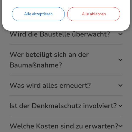
Wie lange wird im 2. Abschnitt
gebaut?
Alle akzeptieren
Alle ablehnen
Wird die Baustelle überwacht?
Wer beteiligt sich an der
Baumaßnahme?
Was wird alles erneuert?
Ist der Denkmalschutz involviert?
Welche Kosten sind zu erwarten?