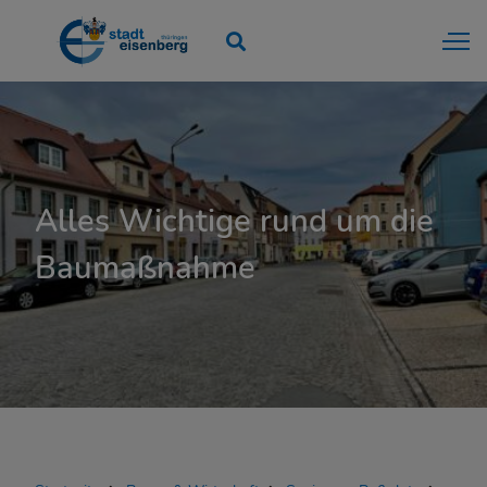
Bauen & Wirtschaft
Sanierung Roßplatz
Alles Wichtige rund um die
Stadtentwicklung
Baumaßnahme
Bebauungspläne
Kommunale Wärmeplanung
Konzept Sportanlagen
Lärmaktionsplanungen
Energetische Quartierskonzepte