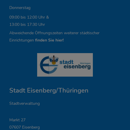
n
Donnerstag
k
09:00 bis 12:00 Uhr &
13:00 bis 17:30 Uhr
s
Abweichende Öffnungszeiten weiterer städtischer
,
Einrichtungen
finden Sie hier!
Ö
f
f
n
Stadt Eisenberg/Thüringen
u
n
Stadtverwaltung
g
Markt 27
s
07607 Eisenberg