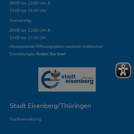
09:00 bis 12:00 Uhr &
i
13:00 bis 15:30 Uhr
n
Donnerstag
k
09:00 bis 12:00 Uhr &
13:00 bis 17:30 Uhr
s
Abweichende Öffnungszeiten weiterer städtischer
,
Einrichtungen
finden Sie hier!
Ö
f
f
n
Stadt Eisenberg/Thüringen
u
n
Stadtverwaltung
g