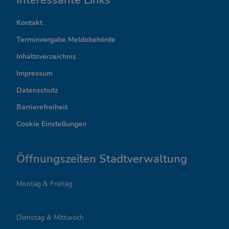
I
n
Kontakt
t
Terminvergabe Meldebehörde
e
Inhaltsverzeichnis
r
Impressum
Datenschutz
e
Barrierefreiheit
s
Cookie Einstellungen
s
a
Öffnungszeiten Stadtverwaltung
n
Montag & Freitag
t
e
Dienstag & Mittwoch
L