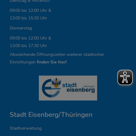
Dienstag & Mittwoch
L
09:00 bis 12:00 Uhr &
i
13:00 bis 15:30 Uhr
n
Donnerstag
k
09:00 bis 12:00 Uhr &
13:00 bis 17:30 Uhr
s
Abweichende Öffnungszeiten weiterer städtischer
,
Einrichtungen
finden Sie hier!
Ö
f
f
n
Stadt Eisenberg/Thüringen
u
n
Stadtverwaltung