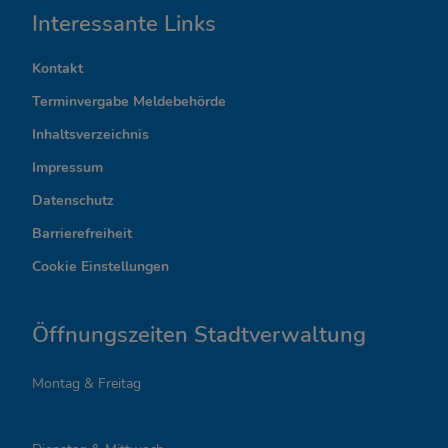
I
Interessante Links
n
Kontakt
t
Terminvergabe Meldebehörde
e
Inhaltsverzeichnis
r
Impressum
Datenschutz
e
Barrierefreiheit
s
Cookie Einstellungen
s
a
Öffnungszeiten Stadtverwaltung
n
Montag & Freitag
t
e