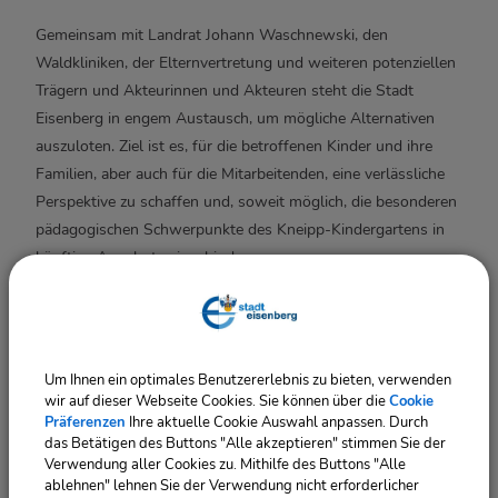
Gemeinsam mit Landrat Johann Waschnewski, den
Waldkliniken, der Elternvertretung und weiteren potenziellen
Trägern und Akteurinnen und Akteuren steht die Stadt
Eisenberg in engem Austausch, um mögliche Alternativen
auszuloten. Ziel ist es, für die betroffenen Kinder und ihre
Familien, aber auch für die Mitarbeitenden, eine verlässliche
Perspektive zu schaffen und, soweit möglich, die besonderen
pädagogischen Schwerpunkte des Kneipp-Kindergartens in
künftige Angebote einzubinden.
Der Kneipp-Kindergarten ist seit vielen Jahren ein fester
Bestandteil der Eisenberger Betreuungslandschaft und
erfreut sich – entgegen dem allgemeinen Trend sinkender
Um Ihnen ein optimales Benutzererlebnis zu bieten, verwenden
wir auf dieser Webseite Cookies. Sie können über die
Cookie
Belegungszahlen in vielen Regionen – einer hohen
Präferenzen
Ihre aktuelle Cookie Auswahl anpassen. Durch
Auslastung. Die Kombination aus gesundheitsorientierter
das Betätigen des Buttons "Alle akzeptieren" stimmen Sie der
Pädagogik, naturbezogenen Angeboten und einer stabilen
Verwendung aller Cookies zu. Mithilfe des Buttons "Alle
ablehnen" lehnen Sie der Verwendung nicht erforderlicher
Gruppenstruktur ist für viele Familien ein wichtiges