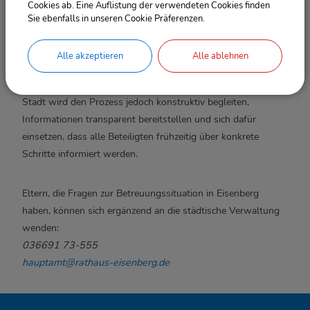
Cookies ab. Eine Auflistung der verwendeten Cookies finden
Argument für diesen Standort.
Sie ebenfalls in unseren Cookie Präferenzen.
Gleichzeitig bittet die Stadt um Verständnis dafür, dass
Alle akzeptieren
Alle ablehnen
Entscheidungen über die Zukunft der Einrichtung
ausschließlich in der Verantwortung des Trägers liegen. Die
Stadt wird den Prozess jedoch konstruktiv begleiten,
Informationen transparent bereitstellen und sich dafür
einsetzen, dass alle Beteiligten frühzeitig über konkrete
Schritte informiert werden.
Eltern, die Fragen zur Betreuungssituation in Eisenberg
haben, können sich ergänzend an die städtische Verwaltung
wenden:
036691 73-555
hauptamt@rathaus-eisenberg.de