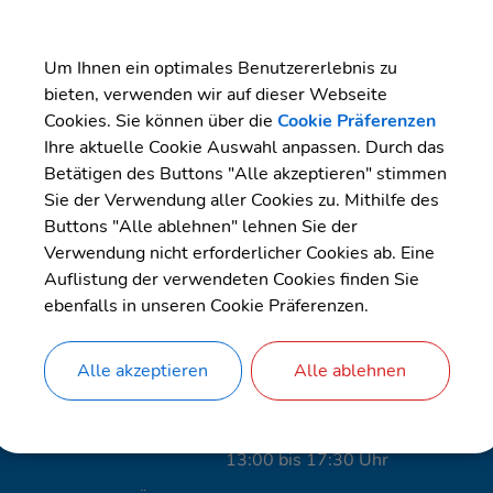
Die regelmäßigen Probealarme die
Um Ihnen ein optimales Benutzererlebnis zu
überprüfen und die Menschen mit 
bieten, verwenden wir auf dieser Webseite
dtischen Internetseite und den Social Media-Kanälen ausführli
Cookies. Sie können über die
Cookie Präferenzen
Ihre aktuelle Cookie Auswahl anpassen. Durch das
Betätigen des Buttons "Alle akzeptieren" stimmen
Sie der Verwendung aller Cookies zu. Mithilfe des
Buttons "Alle ablehnen" lehnen Sie der
Öffnungszeiten Stadtverwaltung
Verwendung nicht erforderlicher Cookies ab. Eine
Auflistung der verwendeten Cookies finden Sie
Montag & Freitag
ebenfalls in unseren Cookie Präferenzen.
Dienstag & Mittwoch
09:00 bis 12:00 Uhr &
Alle akzeptieren
Alle ablehnen
13:00 bis 15:30 Uhr
Donnerstag
09:00 bis 12:00 Uhr &
13:00 bis 17:30 Uhr