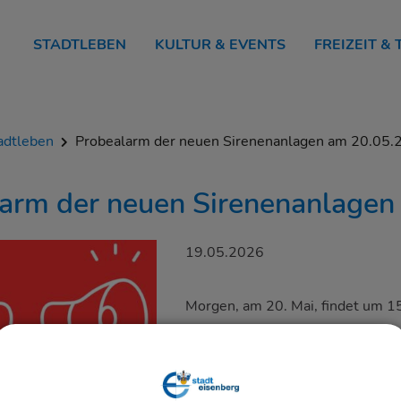
STADTLEBEN
KULTUR & EVENTS
FREIZEIT &
adtleben
Probealarm der neuen Sirenenanlagen am 20.05.
arm der neuen Sirenenanlagen
19.05.2026
Morgen, am 20. Mai, findet um 1
Sirenenanlagen der Stadt Eisenber
Bevölkerung bei größeren Gefah
zuverlässig zu warnen.