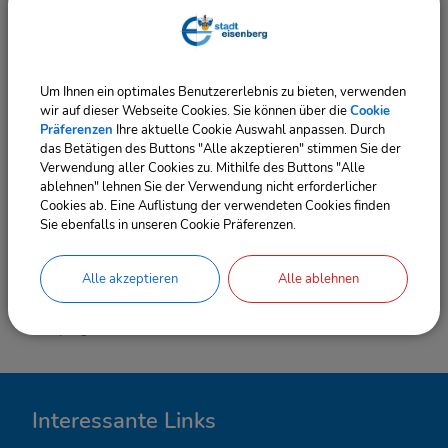
Verfügung:
Parkplatz „Tiergarten“
Um Ihnen ein optimales Benutzererlebnis zu bieten, verwenden
Sonderparkplatz Geraer Straße
wir auf dieser Webseite Cookies. Sie können über die
Cookie
Parkplatz „Großer Brühl“
Präferenzen
Ihre aktuelle Cookie Auswahl anpassen. Durch
das Betätigen des Buttons "Alle akzeptieren" stimmen Sie der
Parkplatz „Verkehrsgarten“
Verwendung aller Cookies zu. Mithilfe des Buttons "Alle
ablehnen" lehnen Sie der Verwendung nicht erforderlicher
Wir bitten um Verständnis für die Einschränkungen und
Cookies ab. Eine Auflistung der verwendeten Cookies finden
empfehlen, wenn möglich zu Fuß, mit dem Fahrrad oder
Sie ebenfalls in unseren Cookie Präferenzen.
dem Bus anzureisen.
Alle akzeptieren
Alle ablehnen
Wir wünschen allen Gästen einen schönen Aufenthalt.
Das
Festprogramm finden Sie hier.
I
Interessante Links