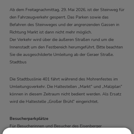
Ab dem Freitagnachmittag, 29. Mai 2026, ist der Steinweg für
den Fahrzeugverkehr gesperrt. Das Parken sowie das
Befahren des Steinweges und der angrenzenden Gassen in
Richtung Markt ist dann nicht mehr möglich.
Der Verkehr wird über die äußeren Straßen rund um die
Innenstadt um den Festbereich herumgeführt. Bitte beachten
Sie die ausgeschilderte Umleitung ab der Geraer Straße.
Stadtbus
Die Stadtbuslinie 401 fährt während des Mohrenfestes im
Umleitungsverkehr. Die Haltestellen „Markt“ und „Malzplan“
können in diesem Zeitraum nicht bedient werden. Als Ersatz
wird die Haltestelle „Großer Brühl“ eingerichtet.
Besucherparkplätze
Für Besucherinnen und Besucher des Eisenberger
Mohrenfestes stehen folgende Parkmöglichkeiten zur