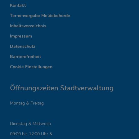
n
Kontakt
t
Terminvergabe Meldebehörde
e
Inhaltsverzeichnis
r
Impressum
Datenschutz
e
Barrierefreiheit
s
Cookie Einstellungen
s
a
Öffnungszeiten Stadtverwaltung
n
Montag & Freitag
t
e
Dienstag & Mittwoch
L
09:00 bis 12:00 Uhr &