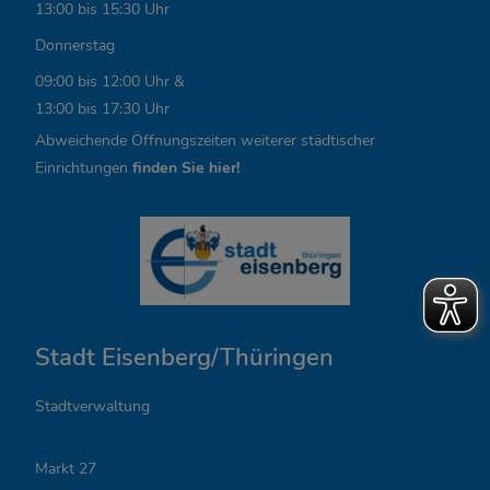
i
13:00 bis 15:30 Uhr
n
Donnerstag
k
09:00 bis 12:00 Uhr &
13:00 bis 17:30 Uhr
s
Abweichende Öffnungszeiten weiterer städtischer
,
Einrichtungen
finden Sie hier!
Ö
f
f
n
Stadt Eisenberg/Thüringen
u
n
Stadtverwaltung
g
Markt 27