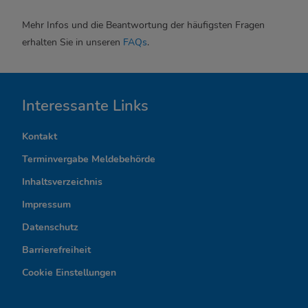
Mehr Infos und die Beantwortung der häufigsten Fragen
erhalten Sie in unseren
FAQs
.
I
Interessante Links
n
Kontakt
t
Terminvergabe Meldebehörde
e
Inhaltsverzeichnis
r
Impressum
Datenschutz
e
Barrierefreiheit
s
Cookie Einstellungen
s