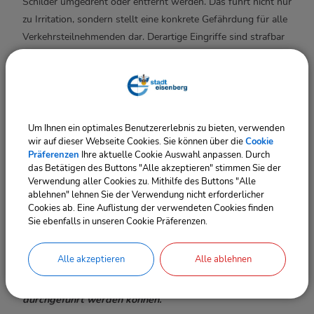
Schilder umgedreht oder entfernt werden. Das führt nicht nur
zu Irritation, sondern stellt eine konkrete Gefährdung für alle
Verkehrsteilnehmenden dar. Derartige Eingriffe sind strafbar
und werden zur Anzeige gebracht. Hinweise nimmt das
Ordnungsamt der Stadt Eisenberg entgegen (036691 / 73
486 oder per E-Mail
ordnung@rathaus-eisenberg.de
).
Auch nicht eingehaltene Parkverbote können die Arbeiten
beeinträchtigen und sogar gravierenden Folgen haben, wenn
Um Ihnen ein optimales Benutzererlebnis zu bieten, verwenden
Rettungsfahrzeuge Engstellen nicht passieren können.
wir auf dieser Webseite Cookies. Sie können über die
Cookie
Präferenzen
Ihre aktuelle Cookie Auswahl anpassen. Durch
das Betätigen des Buttons "Alle akzeptieren" stimmen Sie der
Uns ist bewusst, dass die Straßensperrungen vor allem für
Verwendung aller Cookies zu. Mithilfe des Buttons "Alle
die Anwohnerinnen und Anwohner mit Einschränkungen
ablehnen" lehnen Sie der Verwendung nicht erforderlicher
Cookies ab. Eine Auflistung der verwendeten Cookies finden
verbunden sind, insbesondere mit Blick auf die Parksituation
Sie ebenfalls in unseren Cookie Präferenzen.
in der Innenstadt.
Wir bitten dennoch um Verständnis und
Rücksichtnahme in den kommenden Monaten und
Alle akzeptieren
Alle ablehnen
danken Ihnen für Ihre Unterstützung, damit die
Bauarbeiten sicher und möglichst reibungslos
durchgeführt werden können.