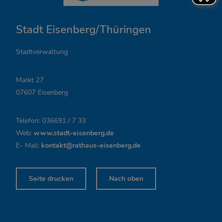
n
Stadt Eisenberg/Thüringen
u
n
Stadtverwaltung
g
Markt 27
s
07607 Eisenberg
z
Telefon: 036691 / 7 33
e
Web:
www.stadt-eisenberg.de
i
E- Mail:
kontakt@rathaus-eisenberg.de
t
Seite drucken
Nach oben
e
n
,