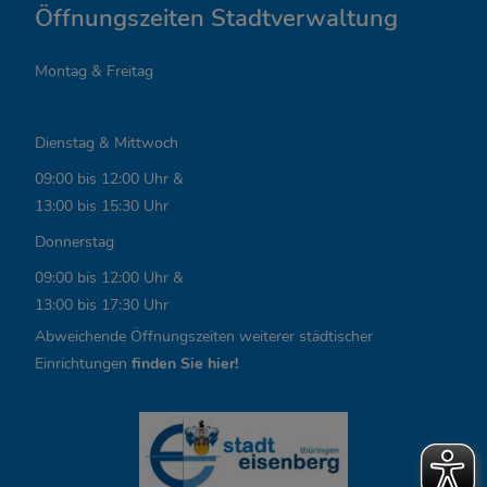
a
Öffnungszeiten Stadtverwaltung
n
Montag & Freitag
t
e
Dienstag & Mittwoch
L
09:00 bis 12:00 Uhr &
i
13:00 bis 15:30 Uhr
n
Donnerstag
k
09:00 bis 12:00 Uhr &
13:00 bis 17:30 Uhr
s
Abweichende Öffnungszeiten weiterer städtischer
,
Einrichtungen
finden Sie hier!
Ö
f
f